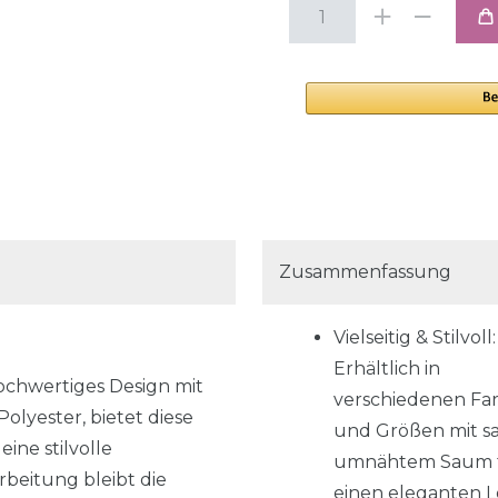
Zusammenfassung
Vielseitig & Stilvoll:
Erhältlich in
ochwertiges Design mit
verschiedenen Fa
olyester, bietet diese
und Größen mit s
ine stilvolle
umnähtem Saum 
beitung bleibt die
einen eleganten L