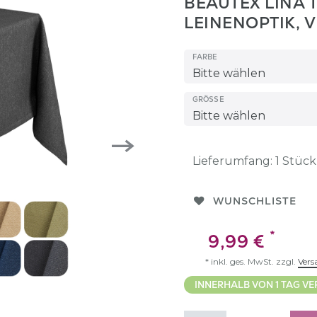
BEAUTEX LINA 
LEINENOPTIK, 
FARBE
GRÖSSE
Lieferumfang:
1
Stück
WUNSCHLISTE
*
9,99 €
* inkl. ges. MwSt. zzgl.
Vers
INNERHALB VON 1 TAG VE