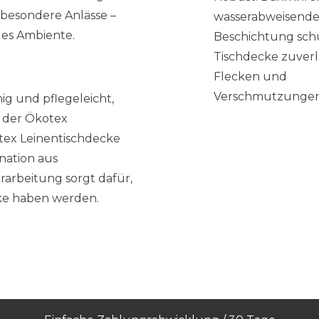
 besondere Anlässe –
wasserabweisend
edes Ambiente.
Beschichtung schü
Tischdecke zuverl
Flecken und
Verschmutzungen
hig und pflegeleicht,
k der Ökotex
autex Leinentischdecke
nation aus
arbeitung sorgt dafür,
cke haben werden.