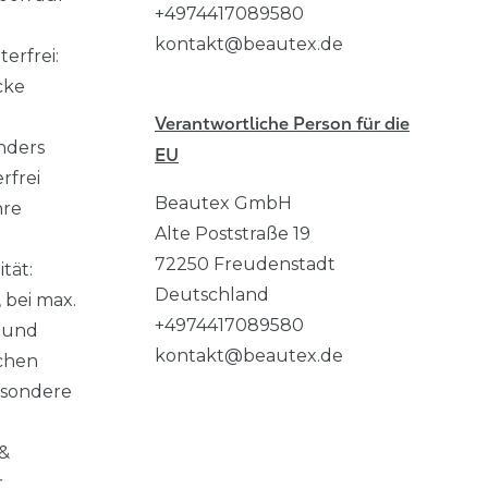
+4974417089580
kontakt@beautex.de
terfrei:
cke
Verantwortliche Person für die
onders
EU
rfrei
Beautex GmbH
hre
Alte Poststraße
19
72250
Freudenstadt
tät:
Deutschland
, bei max.
+4974417089580
 und
kontakt@beautex.de
ichen
esondere
&
r