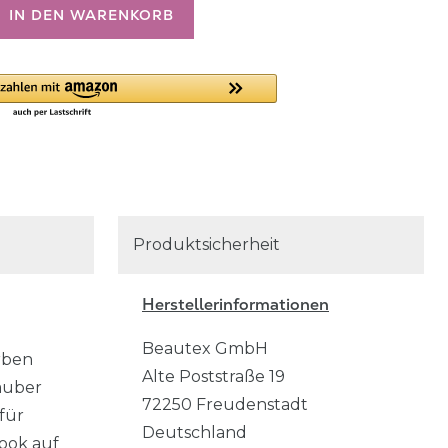
IN DEN WARENKORB
Produktsicherheit
Herstellerinformationen
Beautex GmbH
rben
Alte Poststraße
19
auber
72250
Freudenstadt
für
Deutschland
ook auf