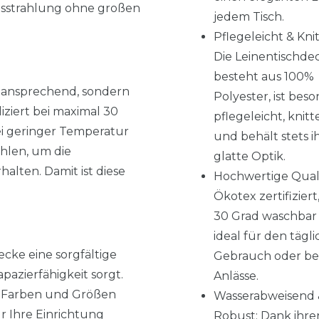
Ausstrahlung ohne großen
jedem Tisch.
Pflegeleicht & Knit
Die Leinentischde
besteht aus 100%
h ansprechend, sondern
Polyester, ist bes
iziert bei maximal 30
pflegeleicht, knitte
ei geringer Temperatur
und behält stets i
hlen, um die
glatte Optik.
halten. Damit ist diese
Hochwertige Quali
Ökotex zertifiziert
30 Grad waschbar
ideal für den tägl
cke eine sorgfältige
Gebrauch oder b
pazierfähigkeit sorgt.
Anlässe.
en Farben und Größen
Wasserabweisend 
ür Ihre Einrichtung
Robust: Dank ihre