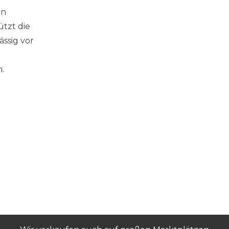
en
tzt die
ässig vor
.