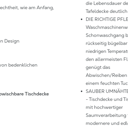
die Lebensdauer de
echtheit, wie am Anfang,
Tafeldecke deutlich
DIE RICHTIGE PFL
Waschmaschinenw
Schonwaschgang bi
en Design
rückseitig bügelbar
niedrigen Temperat
den allermeisten F
i von bedenklichen
genügt das
Abwischen/Reiben 
einem feuchten Tuc
SAUBER UMNÄHT
abwischbare Tischdecke
- Tischdecke und Ti
mit hochwertiger
Saumverarbeitung f
modernere und edl