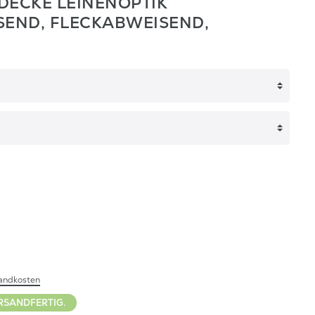
DECKE LEINENOPTIK
END, FLECKABWEISEND,
andkosten
RSANDFERTIG.