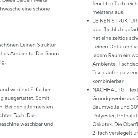
. Diese beiden Werte
feuchten Tuch reich
ischwäsche eine schöne
meistens aus.
LEINEN STRUKTUR 
oberflächlich gefär
hat eine zeitlos sc
s schönen Leinen Struktur
Leinen Optik und v
iches Ambiente. Der Saum
jedem Raum ein wo
ig.
Ambiente. Tischde
Tischläufer passen
kombinierbar
und wird mit 2-facher
NACHHALTIG - Text
ng ausgerüstet. Somit
Grundgewebe aus 
. Bei den allermeisten
Baumwolle und 30
hten Tuch. Die
Polyester, Phthalatf
hmaschine waschbar und
Oekotex. Die Oberfl
2-fach versiegelt u