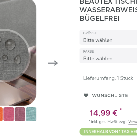
BEAUTEX TISCH
WASSERABWEIS
BÜGELFREI
GRÖSSE
FARBE
Lieferumfang:
1
Stück
WUNSCHLISTE
*
14,99 €
* inkl. ges. MwSt. zzgl.
Vers
INNERHALB VON 1 TAG VE