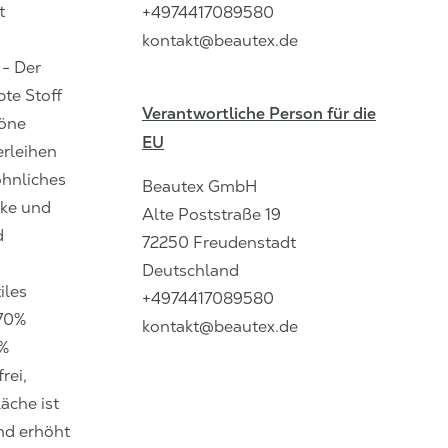
t
+4974417089580
kontakt@beautex.de
- Der
bte Stoff
Verantwortliche Person für die
höne
EU
erleihen
hnliches
Beautex GmbH
cke und
Alte Poststraße
19
d
72250
Freudenstadt
Deutschland
iles
+4974417089580
70%
kontakt@beautex.de
%
rei,
äche ist
nd erhöht