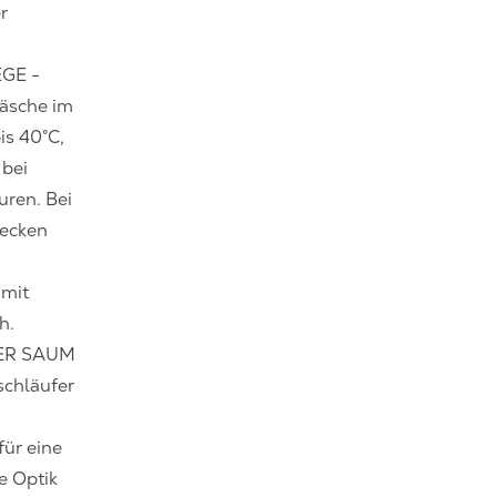
r
EGE -
äsche im
s 40°C,
 bei
uren. Bei
lecken
mit
h.
ER SAUM
schläufer
ür eine
e Optik